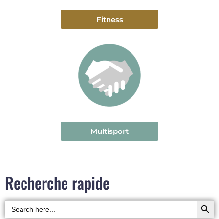
Fitness
Multisport
Recherche rapide
Searc
Search
for: