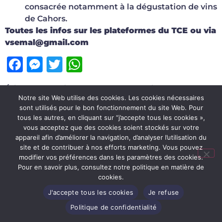
consacrée notamment à la dégustation de vins
de Cahors.
Toutes les infos sur les plateformes du TCE ou via
vsemal@gmail.com
Facebook
Messenger
Twitter
WhatsApp
Étiqueté
enghien
,
événement
,
nautisport
Notre site Web utilise des cookies. Les cookies nécessaires
sont utilisés pour le bon fonctionnement du site Web. Pour
Conditions d’utilisation du site
tous les autres, en cliquant sur “j’accepte tous les cookies »,
Politique de confidentialité
vous acceptez que des cookies soient stockés sur votre
appareil afin d’améliorer la navigation, d’analyser l’utilisation du
Règlements d’ordre intérieur
site et de contribuer à nos efforts marketing. Vous pouvez
modifier vos préférences dans les paramètres des cookies.
Conditions générales de vente
Pour en savoir plus, consultez notre politique en matière de
Tous droits réservés - Site Web réalisé par
cookies.
Girlyougotthis.be
J'accepte tous les cookies
Je refuse
Politique de confidentialité