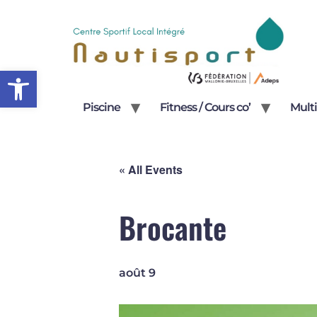
Open toolbar
Piscine
Fitness / Cours co’
Multi
« All Events
Brocante
août 9