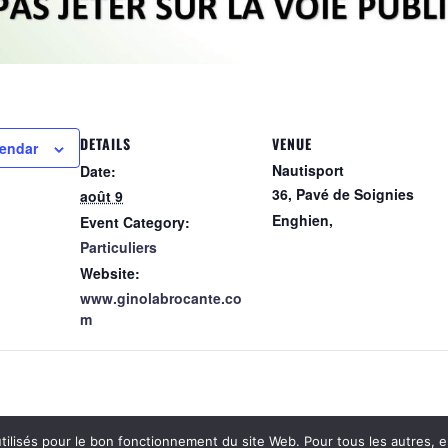
pp
DETAILS
VENUE
lendar
Nautisport
Date:
36, Pavé de Soignies
août 9
Enghien
,
Event Category:
Particuliers
Website:
www.ginolabrocante.co
m
tilisés pour le bon fonctionnement du site Web. Pour tous les autres, e