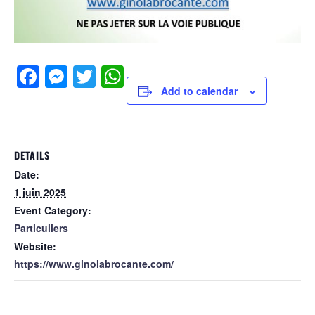
Facebook
Messenger
Twitter
WhatsApp
Add to calendar
DETAILS
Date:
1 juin 2025
Event Category:
Particuliers
Website:
https://www.ginolabrocante.com/