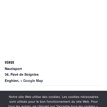
VENUE
Nautisport
36, Pavé de Soignies
Enghien
,
+ Google Map
Challenge « Patrick Claes » – Les Otaries
Foulées E.T.E.
Notre site Web utilise des cookies. Les cookies nécessaires
sont utilisés pour le bon fonctionnement du site Web. Pour
tous les autres, en cliquant sur “j’accepte tous les cookies »,