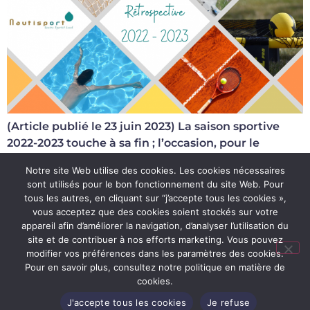
(Article publié le 23 juin 2023) La saison sportive
2022-2023 touche à sa fin ; l’occasion, pour le
Nautisport, de dresser un bilan des 12 derniers mois.
Notre site Web utilise des cookies. Les cookies nécessaires
1er volet : les Clubs. […]
sont utilisés pour le bon fonctionnement du site Web. Pour
tous les autres, en cliquant sur “j’accepte tous les cookies »,
vous acceptez que des cookies soient stockés sur votre
Conditions d’utilisation du site
appareil afin d’améliorer la navigation, d’analyser l’utilisation du
site et de contribuer à nos efforts marketing. Vous pouvez
Politique de confidentialité
modifier vos préférences dans les paramètres des cookies.
Règlements d’ordre intérieur
Pour en savoir plus, consultez notre politique en matière de
cookies.
Conditions générales de vente
J'accepte tous les cookies
Je refuse
Tous droits réservés - Site Web réalisé par