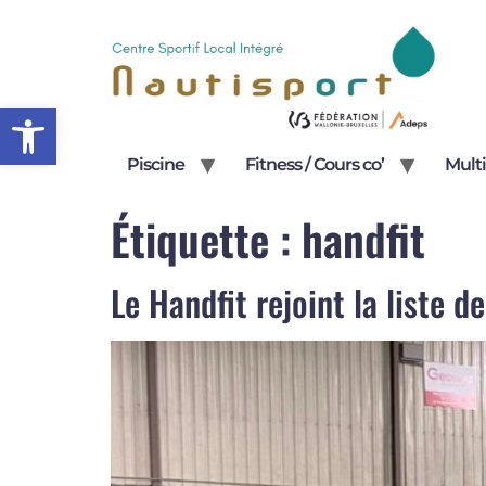
Open toolbar
Piscine
Fitness / Cours co’
Multi
Étiquette :
handfit
Le Handfit rejoint la liste d