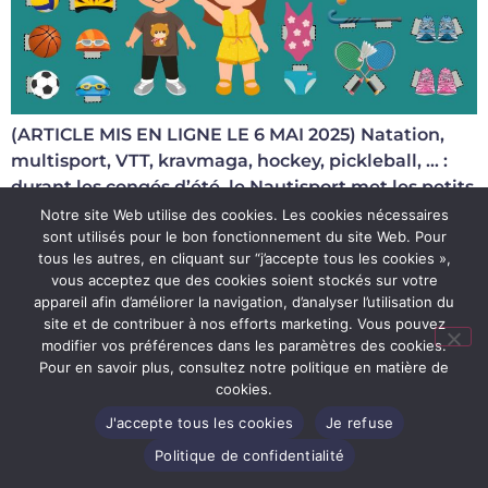
(ARTICLE MIS EN LIGNE LE 6 MAI 2025) Natation,
multisport, VTT, kravmaga, hockey, pickleball, … :
durant les congés d’été, le Nautisport met les petits
plats dans les grands pour […]
Notre site Web utilise des cookies. Les cookies nécessaires
sont utilisés pour le bon fonctionnement du site Web. Pour
tous les autres, en cliquant sur “j’accepte tous les cookies »,
Conditions d’utilisation du site
vous acceptez que des cookies soient stockés sur votre
appareil afin d’améliorer la navigation, d’analyser l’utilisation du
Politique de confidentialité
site et de contribuer à nos efforts marketing. Vous pouvez
modifier vos préférences dans les paramètres des cookies.
Règlements d’ordre intérieur
Pour en savoir plus, consultez notre politique en matière de
Conditions générales de vente
cookies.
Tous droits réservés - Site Web réalisé par
J'accepte tous les cookies
Je refuse
Girlyougotthis.be
Politique de confidentialité