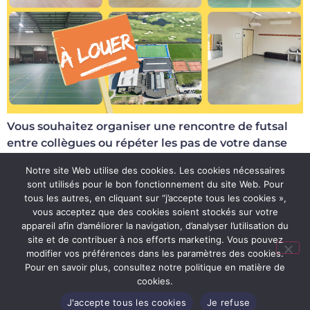
Vous souhaitez organiser une rencontre de futsal
entre collègues ou répéter les pas de votre danse
de mariage ? Rien de plus simple : il vous suffit
Notre site Web utilise des cookies. Les cookies nécessaires
désormais de 4 clics […]
sont utilisés pour le bon fonctionnement du site Web. Pour
tous les autres, en cliquant sur “j’accepte tous les cookies »,
vous acceptez que des cookies soient stockés sur votre
Conditions d’utilisation du site
appareil afin d’améliorer la navigation, d’analyser l’utilisation du
site et de contribuer à nos efforts marketing. Vous pouvez
Politique de confidentialité
modifier vos préférences dans les paramètres des cookies.
Règlements d’ordre intérieur
Pour en savoir plus, consultez notre politique en matière de
cookies.
Conditions générales de vente
J'accepte tous les cookies
Je refuse
Tous droits réservés - Site Web réalisé par