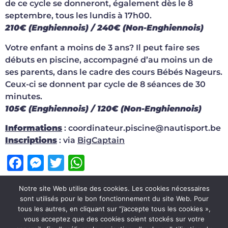
de ce cycle se donneront, également dès le 8
septembre, tous les lundis à 17h00.
210€ (Enghiennois) / 240€ (Non-Enghiennois)
Votre enfant a moins de 3 ans? Il peut faire ses
débuts en piscine, accompagné d’au moins un de
ses parents, dans le cadre des cours Bébés Nageurs.
Ceux-ci se donnent par cycle de 8 séances de 30
minutes.
105€ (Enghiennois) / 120€ (Non-Enghiennois)
Informations
: coordinateur.piscine@nautisport.be
Inscriptions
: via
BigCaptain
Facebook
Messenger
Twitter
WhatsApp
Étiqueté
cours collectifs
,
enghien
,
nautisport
,
Notre site Web utilise des cookies. Les cookies nécessaires
sont utilisés pour le bon fonctionnement du site Web. Pour
piscine
tous les autres, en cliquant sur “j’accepte tous les cookies »,
vous acceptez que des cookies soient stockés sur votre
Conditions d’utilisation du site