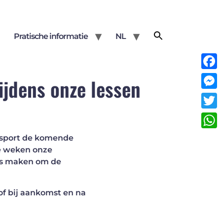
Pratische informatie
NL
Face
ijdens onze lessen
Mess
Twit
Wha
isport de komende
de weken onze
ips maken om de
of bij aankomst en na