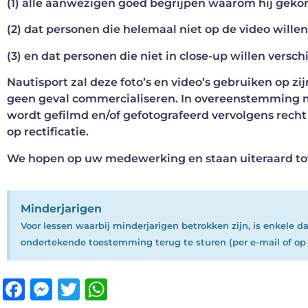
(1) alle aanwezigen goed begrijpen waarom hij geko
(2) dat personen die helemaal niet op de video will
(3) en dat personen die niet in close-up willen vers
Nautisport zal deze foto’s en video’s gebruiken op zij
geen geval commercialiseren. In overeenstemming me
wordt gefilmd en/of gefotografeerd vervolgens rech
op rectificatie.
We hopen op uw medewerking en staan uiteraard tot 
Minderjarigen
Voor lessen waarbij minderjarigen betrokken zijn, is enkele 
ondertekende toestemming terug te sturen (per e-mail of op 
Facebook
Messenger
Twitter
WhatsApp