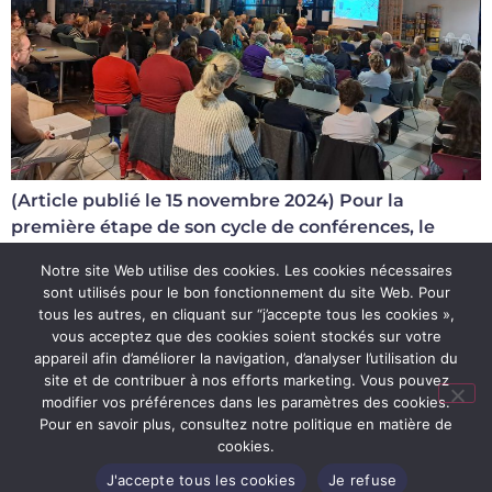
(Article publié le 15 novembre 2024) Pour la
première étape de son cycle de conférences, le
Nautisport avait convié, ce jeudi soir, une véritable
Notre site Web utilise des cookies. Les cookies nécessaires
sommité en matière de nutrition des […]
sont utilisés pour le bon fonctionnement du site Web. Pour
tous les autres, en cliquant sur “j’accepte tous les cookies »,
vous acceptez que des cookies soient stockés sur votre
Conditions d’utilisation du site
appareil afin d’améliorer la navigation, d’analyser l’utilisation du
site et de contribuer à nos efforts marketing. Vous pouvez
Politique de confidentialité
modifier vos préférences dans les paramètres des cookies.
Règlements d’ordre intérieur
Pour en savoir plus, consultez notre politique en matière de
cookies.
Conditions générales de vente
J'accepte tous les cookies
Je refuse
Tous droits réservés - Site Web réalisé par